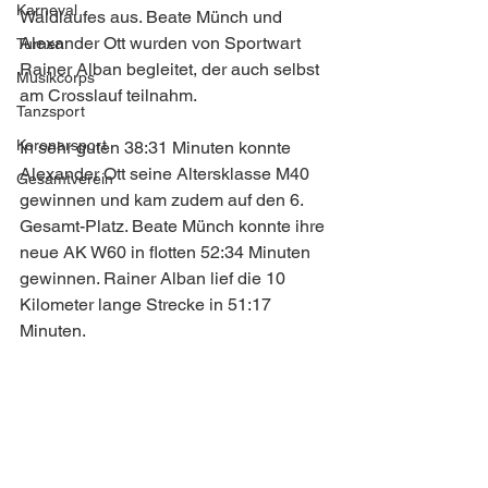
Karneval
Waldlaufes aus. Beate Münch und 
Alexander Ott wurden von Sportwart 
Turnen
Rainer Alban begleitet, der auch selbst 
Musikcorps
am Crosslauf teilnahm.
Tanzsport
Koronarsport
In sehr guten 38:31 Minuten konnte 
Alexander Ott seine Altersklasse M40 
Gesamtverein
gewinnen und kam zudem auf den 6. 
Gesamt-Platz. Beate Münch konnte ihre 
neue AK W60 in flotten 52:34 Minuten 
gewinnen. Rainer Alban lief die 10 
Kilometer lange Strecke in 51:17 
Minuten. 