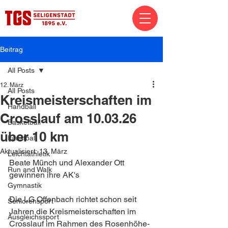
Beitrag
All Posts
12. März
All Posts
Kreismeisterschaften im
Handball
Crosslauf am 10.03.26
Basketball
über 10 km
Faustball
Aktualisiert:
13. März
Leichtathletik
Beate Münch und Alexander Ott 
Run and Walk
gewinnen ihre AK's
Gymnastik
Die LG Offenbach richtet schon seit 
Seniorensport
Jahren die Kreismeisterschaften im 
Ausgleichssport
Crosslauf im Rahmen des Rosenhöhe-