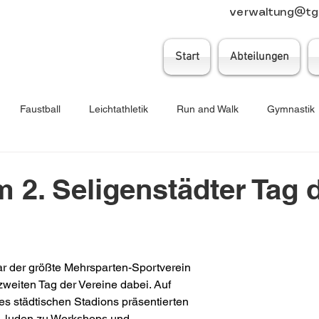
verwaltung@tgs
Start
Abteilungen
Faustball
Leichtathletik
Run and Walk
Gymnastik
Turnen
Musikcorps
Tanzsport
Koronarsport
Ge
 2. Seligenstädter Tag 
r der größte Mehrsparten-Sportverein 
weiten Tag der Vereine dabei. Auf 
 städtischen Stadions präsentierten 
e, luden zu Workshops und 