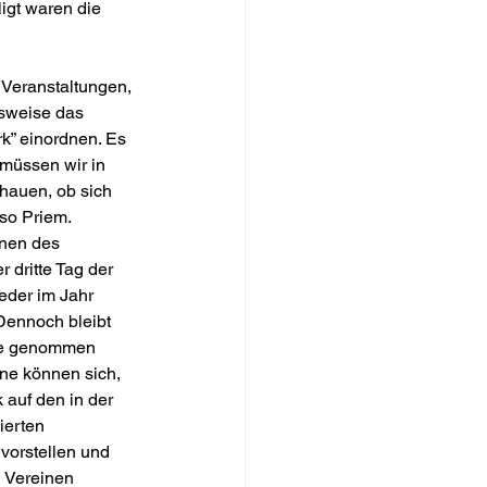
igt waren die 
 Veranstaltungen, 
sweise das 
rk” einordnen. Es 
 müssen wir in 
chauen, ob sich 
 so Priem.
nen des 
r dritte Tag der 
eder im Jahr 
Dennoch bleibt 
de genommen 
ine können sich, 
 auf den in der 
ierten 
orstellen und 
 Vereinen 