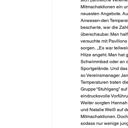
Mitmachaktionen ein un
neuesten Angebote. Auf
Anwesen-den Temperatu
bescherte, war die Zahl
überschaubar. Man half
versuchte mit Pavillons
sorgen. ,,Es war teilwe
Hitze angeht. Man hat g
Schwimmbad oder an den
Sportgelände. Und das k
so Vereinsmanager Jann
Temperaturen traten die
Gruppe “Stuhlgang” auf
eindrucksvolle Vorführu
Weiter sorgten Hannah
und Natalie Weiß auf d
Mitmachaktionen. Doch 
sodass nur wenige jun