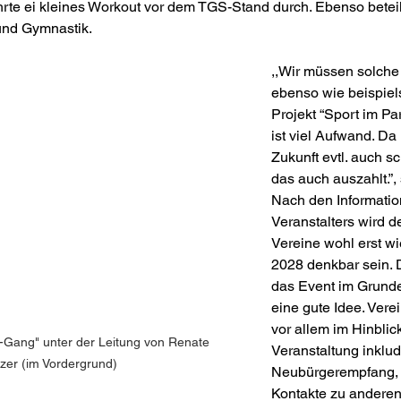
hrte ei kleines Workout vor dem TGS-Stand durch. Ebenso beteil
und Gymnastik.
,,Wir müssen solche
ebenso wie beispiel
Projekt “Sport im Pa
ist viel Aufwand. Da
Zukunft evtl. auch s
das auch auszahlt.”,
Nach den Informatio
Veranstalters wird de
Vereine wohl erst wi
2028 denkbar sein. 
das Event im Grun
eine gute Idee. Vere
vor allem im Hinblick
-Gang" unter der Leitung von Renate 
Veranstaltung inklud
zer (im Vordergrund)
Neubürgerempfang, v
Kontakte zu anderen