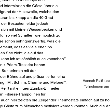
d informierten die Gäste über die 
grund der Hitzewelle, welche den 
ren bis knapp an die 40 Grad 
 der Besucher leider jedoch 
 sich mit kleinen Wasserbecken und 
 für so viel Schatten wie möglich zu 
ise schon sehr grenzwertig, was die 
emerkt, dass es viele eher ins 
 See zieht, als auf das 
ann ich tat-sächlich auch verstehen.”, 
ik Priem. Trotz der hohen 
 Seniorinnen mit der 
 der Bühne auf und präsentierten eine 
Hannah Reiß (zent
ng ,,Mit Schirm, Charme und Melone!”. 
Teilnehmern am
 Reiß mit einigen Zumba-Einheiten 
en Fitness-Trampolinen für 
auch hier zeigten die Zeiger der Thermostate einfach auf zu ho
ge Gäste zum Mitmachen motiviert werden konnten. Auch die Ab