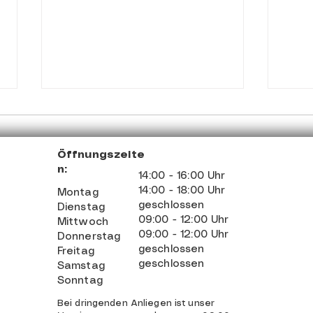
Öffnungszeite
n:
14:00 - 16:00 Uhr
14:00 - 18:00 Uhr
Montag
geschlossen
Dienstag
09:00 - 12:00 Uhr
Mittwoch
Achter Platz bei den
Auftr
09:00 - 12:00 Uhr
Donnerstag
Deutschen Meisterschaften
Seni
geschlossen
Freitag
für Linus Wörth!
Gang
geschlossen
Samstag
Sonntag
Bei dringenden Anliegen ist unser