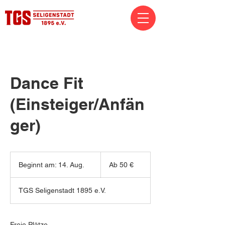
Dance Fit
(Einsteiger/Anfän
ger)
Ab
50
Beginnt am: 14. Aug.
B
Ab 50 €
Euro
e
g
TGS Seligenstadt 1895 e.V.
i
n
n
t
Freie Plätze