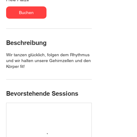
a
m
Buchen
:
1
4
.
A
Beschreibung
u
g
Wir tanzen glücklich, folgen dem Rhythmus
.
und wir halten unsere Gehirnzellen und den
Körper fit!
Bevorstehende Sessions