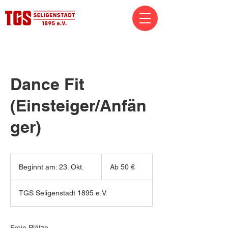
Dance Fit
(Einsteiger/Anfän
ger)
Ab
50
Beginnt am: 23. Okt.
B
Ab 50 €
Euro
e
g
TGS Seligenstadt 1895 e.V.
i
n
n
t
Freie Plätze