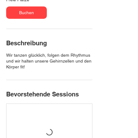
a
m
Buchen
:
2
3
.
O
Beschreibung
k
t
Wir tanzen glücklich, folgen dem Rhythmus
.
und wir halten unsere Gehirnzellen und den
Körper fit!
Bevorstehende Sessions