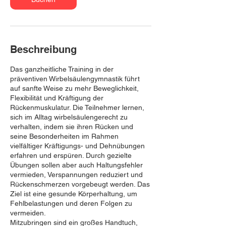
:
2
0
.
A
Beschreibung
u
g
Das ganzheitliche Training in der
.
präventiven Wirbelsäulengymnastik führt
auf sanfte Weise zu mehr Beweglichkeit,
Flexibilität und Kräftigung der
Rückenmuskulatur. Die Teilnehmer lernen,
sich im Alltag wirbelsäulengerecht zu
verhalten, indem sie ihren Rücken und
seine Besonderheiten im Rahmen
vielfältiger Kräftigungs- und Dehnübungen
erfahren und erspüren. Durch gezielte
Übungen sollen aber auch Haltungsfehler
vermieden, Verspannungen reduziert und
Rückenschmerzen vorgebeugt werden. Das
Ziel ist eine gesunde Körperhaltung, um
Fehlbelastungen und deren Folgen zu
vermeiden.
Mitzubringen sind ein großes Handtuch,