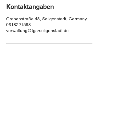
Kontaktangaben
Grabenstraße 48, Seligenstadt, Germany
0618221593
verwaltung@tgs-seligenstadt.de
Turngesellschaft Seligenstadt 1895 e.V.
Anschrift:
Grabenstraße 48
63500 Seligenstadt
Hessen - Deutschland
Registernummer: VR 4238