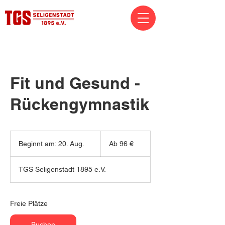
Fit und Gesund -
Rückengymnastik
Ab
96
Beginnt am: 20. Aug.
B
Ab 96 €
Euro
e
g
TGS Seligenstadt 1895 e.V.
i
n
n
t
Freie Plätze
a
m
Buchen