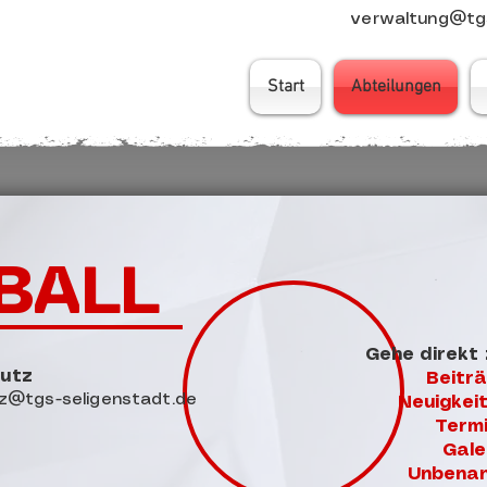
verwaltung@tgs
Start
Abteilungen
BALL
Gehe direkt 
Lutz
Beitr
utz@tgs-seligenstadt.de
Neuigkei
Term
Gale
Unbena