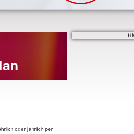
Hi
lan
lich oder jährlich per