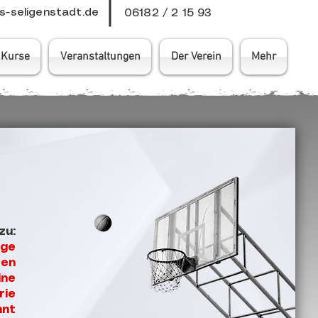
-seligenstadt.de
06182 / 2 15 93
Kurse
Veranstaltungen
Der Verein
Mehr
zu:
äge
ten
ine
rie
nnt