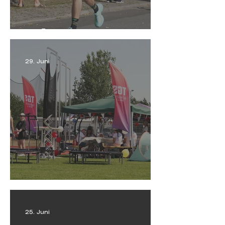
Run&Walk Juli 2026: trotz Hitze
flott unterwegs
29. Juni
TGS beim 2. Seligenstädter Tag
der Vereine
25. Juni