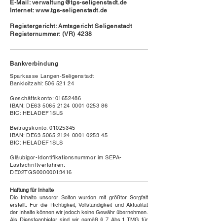
E-Mail:
verwaltung@tgs-seligenstadt.de
Internet:
www.tgs-seligenstadt.de
Registergericht: Amtsgericht Seligenstadt
Registernummer: (VR) 4238
Bankverbindung
Sparkasse Langen-Seligenstadt
Bankleitzahl:
506 521 24
Geschäftskonto:
01652486
IBAN: DE63
5065 2124 0001 0253
86
BIC: HELADEF1SLS
Beitragskonto:
01025345
IBAN: DE63
5065 2124 0001 0253
45
BIC: HELADEF1SLS
Gläubiger-Identifikationsnummer im SEPA-
Lastschriftverfahren:
DE02TGS00000013416
Haftung für Inhalte
Die Inhalte unserer Seiten wurden mit größter Sorgfalt
erstellt. Für die Richtigkeit, Vollständigkeit und Aktualität
der Inhalte können wir jedoch keine Gewähr übernehmen.
Als Diensteanbieter sind wir gemäß § 7 Abs.1 TMG für