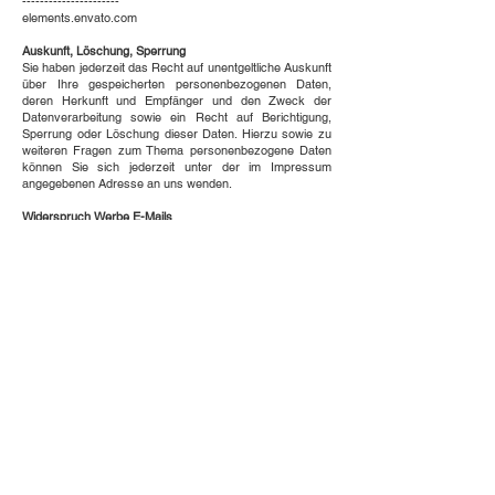
----------------------
elements.envato.com
Auskunft, Löschung, Sperrung
Sie haben jederzeit das Recht auf unentgeltliche Auskunft
über Ihre gespeicherten personenbezogenen Daten,
deren Herkunft und Empfänger und den Zweck der
Datenverarbeitung sowie ein Recht auf Berichtigung,
Sperrung oder Löschung dieser Daten. Hierzu sowie zu
weiteren Fragen zum Thema personenbezogene Daten
können Sie sich jederzeit unter der im Impressum
angegebenen Adresse an uns wenden.
Widerspruch Werbe E-Mails
Der Nutzung von im Rahmen der Impressumspflicht
veröffentlichten Kontaktdaten zur Übersendung von nicht
ausdrücklich angeforderter Werbung und
Informationsmaterialien wird hiermit widersprochen. Die
Betreiber der Seiten behalten sich ausdrücklich rechtliche
Schritte im Falle der unverlangten Zusendung von
Werbeinformationen, etwa durch Spam-E-Mails, vor.
Quellen:
Disclaimer
von eRecht24, dem Portal zum
Internetrecht von Rechtsanwalt Sören Siebert