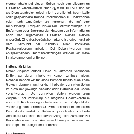
eigene Inhalte auf diesen Seiten nach den allgemeinen
Gesetzen verantwortlich. Nach §§ 8 bis 10 TMG sind wir
als Diensteanbieter jedoch nicht verpflichtet, übermittelte
oder gespeicherte fremde Informationen zu überwachen
oder nach Umständen zu forschen, die auf eine
rechtswidrige Tätigkeit hinweisen. Verpflichtungen zur
Entfernung oder Sperrung der Nutzung von Informationen
nach den allgemeinen Gesetzen bleiben hiervon
unberührt. Eine diesbezügliche Haftung ist jedoch erst ab
dem Zeitpunkt der Kenntnis einer konkreten
Rechtsverletzung möglich. Bei Bekanntwerden von
entsprechenden Rechtsverletzungen werden wir diese
Inhalte umgehend entfernen.
Haftung für Links
Unser Angebot enthält Links zu externen Webseiten
Dritter, auf deren Inhalte wir keinen Einfluss haben.
Deshalb können wir für diese fremden Inhalte auch keine
Gewähr übernehmen. Für die Inhalte der verlinkten Seiten
ist stets der jeweilige Anbieter oder Betreiber der Seiten
verantwortlich. Die verlinkten Seiten wurden zum
Zeitpunkt der Verlinkung auf mögliche Rechtsverstöße
überprüft. Rechtswidrige Inhalte waren zum Zeitpunkt der
Verlinkung nicht erkennbar. Eine permanente inhaltliche
Kontrolle der verlinkten Seiten ist jedoch ohne konkrete
Anhaltspunkte einer Rechtsverletzung nicht zumutbar. Bei
Bekanntwerden von Rechtsverletzungen werden wir
derartige Links umgehend entfernen.
Urheberrecht