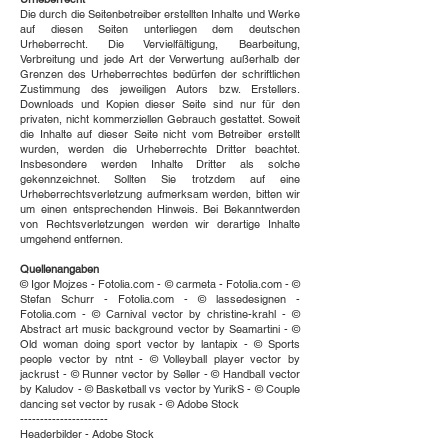
Die durch die Seitenbetreiber erstellten Inhalte und Werke
auf diesen Seiten unterliegen dem deutschen
Urheberrecht. Die Vervielfältigung, Bearbeitung,
Verbreitung und jede Art der Verwertung außerhalb der
Grenzen des Urheberrechtes bedürfen der schriftlichen
Zustimmung des jeweiligen Autors bzw. Erstellers.
Downloads und Kopien dieser Seite sind nur für den
privaten, nicht kommerziellen Gebrauch gestattet. Soweit
die Inhalte auf dieser Seite nicht vom Betreiber erstellt
wurden, werden die Urheberrechte Dritter beachtet.
Insbesondere werden Inhalte Dritter als solche
gekennzeichnet. Sollten Sie trotzdem auf eine
Urheberrechtsverletzung aufmerksam werden, bitten wir
um einen entsprechenden Hinweis. Bei Bekanntwerden
von Rechtsverletzungen werden wir derartige Inhalte
umgehend entfernen.
Quellenangaben
© Igor Mojzes - Fotolia.com - © carmeta - Fotolia.com - ©
Stefan Schurr - Fotolia.com - © lassedesignen -
Fotolia.com - © Carnival vector by christine-krahl - ©
Abstract art music background vector by Seamartini - ©
Old woman doing sport vector by lantapix - © Sports
people vector by ntnt - © Volleyball player vector by
jackrust - © Runner vector by Seller - © Handball vector
by Kaludov - © Basketball vs vector by YurikS - © Couple
dancing set vector by rusak - © Adobe Stock
----------------------
Headerbilder - Adobe Stock