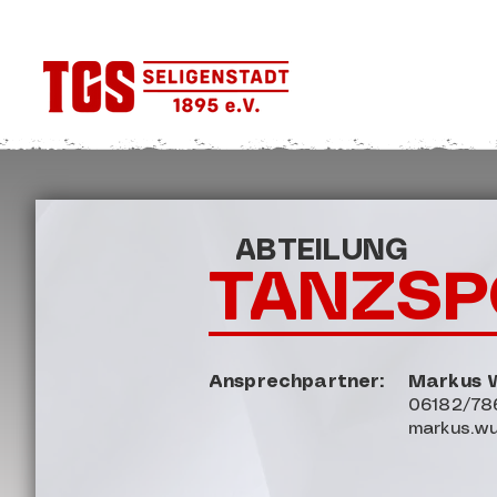
ABTEILUNG
TANZSP
Ansprechpartner:
Markus W
06182/78
markus.wu