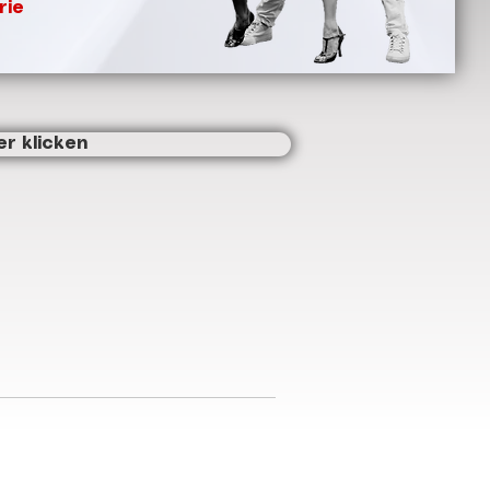
rie
er klicken