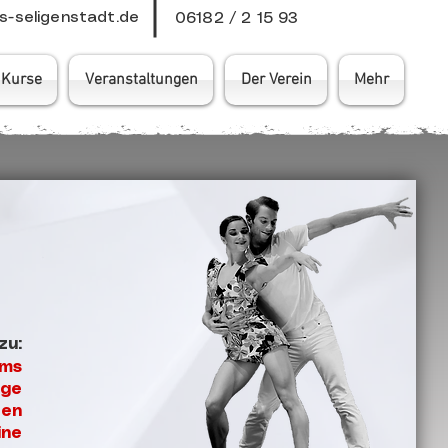
-seligenstadt.de
06182 / 2 15 93
Kurse
Veranstaltungen
Der Verein
Mehr
zu:
ms
äge
ten
ine