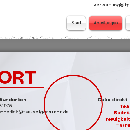
verwaltung@tgs
Start
Abteilungen
ORT
underlich
Gehe direkt 
61975
Tea
nderlich@tsa-seligenstadt.de
Beitr
Neuigkei
Term