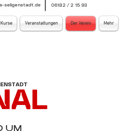
-seligenstadt.de
06182 / 2 15 93
Kurse
Veranstaltungen
Der Verein
Mehr
GENSTADT
NAL
 UM