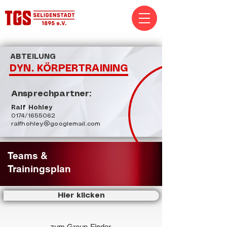
ABTEILUNG
DYN. KÖRPERTRAINING
Ansprechpartner:
Ralf Hohley
0174/1655062
ralfhohley@googlemail.com
Teams &
Trainingsplan
Hier klicken
zum Group-Finder