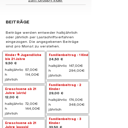
BEITRÄGE
Beiträge werden entweder halbjährlich
oder jährlich per Lastschriftverfahren
eingezogen. Die angegebenen Beiträge
sind pro Monat zu verstehen.
Kinder & Jugendliche
Familienbeitrag - 1 Kind
bis 21 Jahre
24,50 €
9,50 €
halbjährlic
147,00€
halbjährlic
57,00€
h
294,00€
h
114,00€
jährlich
jährlich
Familienbeitrag - 2
Erwachsene ab 21
Kinder
Jahre (aktiv)
29,00 €
12,00 €
halbjährlic
174,00€
halbjährlic
72,00€
h
348,00€
h
144,00€
jährlich
jährlich
Familienbeitrag - 3
Erwachsene ab 21
Kinder
Jahre (passiv)
33,50 €