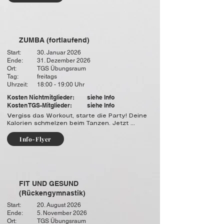
- Über 400 Muskeln in Bewegung

- Bis zu 800 Kalorien pro Stunde verbrennen

- Perfektes Core-Training & Stärkung der 
Tiefenmuskulatur

- Kein Choreografie-Stress...

ZUMBA (fortlaufend)
...einfach abschalten und von der Musik 
Start:
30. Januar 2026
mitreißen lassen!
Ende:
31. Dezember 2026
Ort:
TGS Übungsraum
Tag:
freitags
Uhrzeit:
18:00 - 19:00 Uhr
Kosten Nichtmitglieder:
siehe Info
Kosten TGS-Mitglieder:
siehe Info
Vergiss das Workout, starte die Party! Deine 
Kalorien schmelzen beim Tanzen. Jetzt 
anmelden und lostanzen!

Info-Flyer
Warum Zumba das Beste ist, was Du für Dich 
tun kannst:

1. Tanzen statt Quälen 

2. Glückshormone garantiert 

3. Für JEDEN geeignet 

FIT UND GESUND
4. Gemeinschaft & Power
(Rückengymnastik)
Start:
20. August 2026
Ende:
5. November 2026
Ort:
TGS Übungsraum