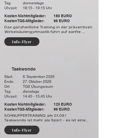
Tag:
donnerstags
Uhrzeit:
18:15 - 19:15 Uhr
Kosten Nichtmitglieder:
180 EURO
Kosten TGS-Mitglieder:
96 EURO
Das ganzheitliche Training in der präventiven 
Wirbelsäulengymnastik führt auf sanfte 
Weise zu mehr Beweglichkeit, Flexibilität und 
Info-Flyer
Kräftigung der Rückenmuskulatur. Die 
Teilnehmer lernen, sich im Alltag 
wirbelsäulengerecht zu verhalten, indem sie 
ihren Rücken und seine Besonderheiten im 
Rahmen vielfältiger Kräftigungs- und 
Dehnübungen erfahren und erspüren. Durch 
Taekwondo
gezielte Übungen sollen aber auch 
Haltungsfehler vermieden, Verspannungen 
Start:
8. September 2026
reduziert und Rückenschmerzen vorgebeugt 
Ende:
27. Oktober 2026
werden. Das Ziel ist eine gesunde 
Ort:
TGS Übungsraum
Körperhaltung, um Fehlbelastungen und 
Tag:
dienstags
deren Folgen zu vermeiden. Mitzubringen 
Uhrzeit:
14:45 - 15:45 Uhr
sind ein großes Handtuch, bequeme Kleidung 
und warme Socken.
Kosten Nichtmitglieder:
120 EURO
Kosten TGS-Mitglieder:
96 EURO
SCHNUPPERTRAINING am 01.09.!

Teakwondo ist mehr als Sport - es ist eine

Schule des Charakters. Ihre Kinder lernen 
Info-Flyer
Werte: Höflichkeit, Integrität, 
Durchhaltevermögen, Selbstbeherrschung 