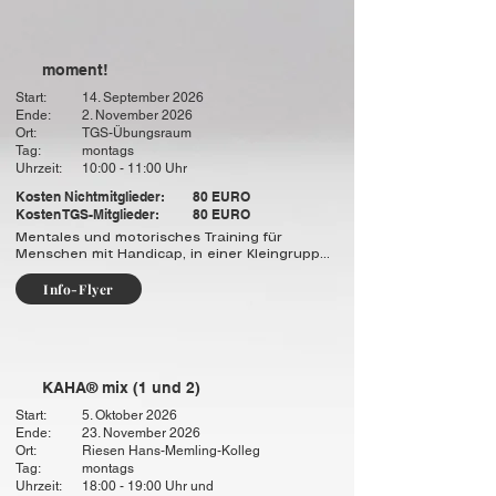
und unbezwingbaren Geist. Diese Werte 
begleiten Kinder nicht nur im Training, 
sondern im ganzen Leben. 

moment!
Alter: 4 - 10 Jahre
Start:
14. September 2026
Ende:
2. November 2026
Ort:
TGS-Übungsraum
Tag:
montags
Uhrzeit:
10:00 - 11:00 Uhr
Kosten Nichtmitglieder:
80 EURO
Kosten TGS-Mitglieder:
80 EURO
Mentales und motorisches Training für 
Menschen mit Handicap, in einer Kleingruppe, 
bei der Pflegekasse anerkannt und 
Info-Flyer
abrechenbar.
KAHA® mix (1 und 2)
Start:
5. Oktober 2026
Ende:
23. November 2026
Ort:
Riesen Hans-Memling-Kolleg
Tag:
montags
Uhrzeit:
18:00 - 19:00 Uhr und