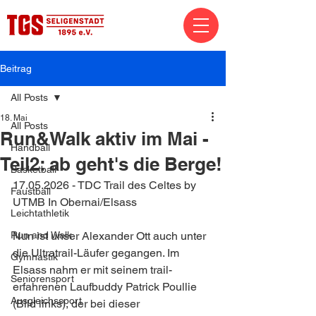
Beitrag
All Posts
18. Mai
All Posts
Run&Walk aktiv im Mai -
Handball
Teil2: ab geht's die Berge!
Basketball
17.05.2026 - TDC Trail des Celtes by 
Faustball
UTMB In Obernai/Elsass
Leichtathletik
Run and Walk
Nun ist unser Alexander Ott auch unter 
die Ultratrail-Läufer gegangen. Im 
Gymnastik
Elsass nahm er mit seinem trail-
Seniorensport
erfahrenen Laufbuddy Patrick Poullie 
Ausgleichssport
(Bild links), der bei dieser 