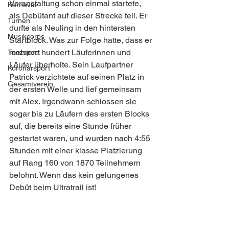
Veranstaltung schon einmal startete, 
Karneval
als Debütant auf dieser Strecke teil. Er 
Turnen
durfte als Neuling in den hintersten 
Musikcorps
Startblock. Was zur Folge hatte, dass er 
mehrere hundert Läuferinnen und 
Tanzsport
Läufer überholte. Sein Laufpartner 
Koronarsport
Patrick verzichtete auf seinen Platz in 
Gesamtverein
der ersten Welle und lief gemeinsam 
mit Alex. Irgendwann schlossen sie 
sogar bis zu Läufern des ersten Blocks 
auf, die bereits eine Stunde früher 
gestartet waren, und wurden nach 4:55 
Stunden mit einer klasse Platzierung 
auf Rang 160 von 1870 Teilnehmern 
belohnt. Wenn das kein gelungenes 
Debüt beim Ultratrail ist! 