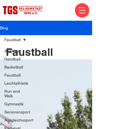
Blog
Faustball
Faustball
All Posts
Handball
Basketball
Faustball
Leichtathletik
Run and
Walk
Gymnastik
Seniorensport
Ausgleichssport
Karneval