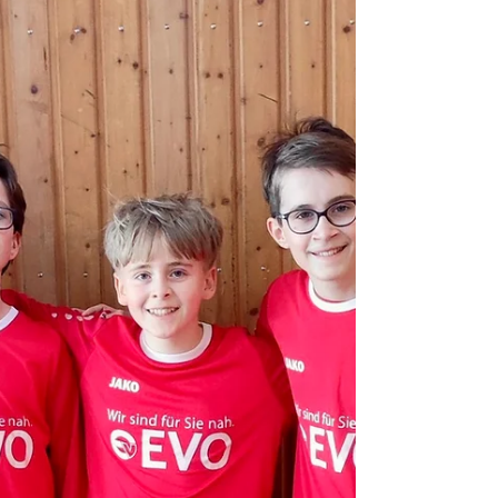
Deutschlands gemessen. Bereits die Qualifikation
für diese hochkarätige Meisterschaft stellt einen
großen Erfolg für die junge Mannschaft dar. In der
Vorrunde traf das Team in Gruppe C auf starke
Gegner wie den TSV LoLa, den Ahlhorner SV, den
TV 1880 Käfertal und den TV Segnitz. Trotz
engagierter Leistungen un