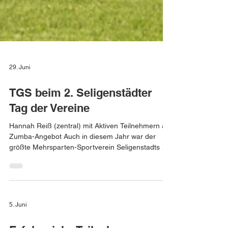
29. Juni
TGS beim 2. Seligenstädter
Tag der Vereine
Hannah Reiß (zentral) mit Aktiven Teilnehmern am
Zumba-Angebot Auch in diesem Jahr war der
größte Mehrsparten-Sportverein Seligenstadts auf
dem zweiten Tag der Vereine dabei. Auf dem
großen Gelände des städtischen Stadions
präsentierten sich zahlreiche Vereine, luden zu
Workshops und Mitmachaktionen ein und
informierten die Gäste über die neuesten