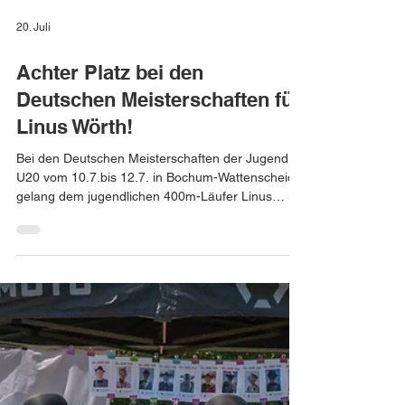
20. Juli
Achter Platz bei den
Deutschen Meisterschaften für
Linus Wörth!
Bei den Deutschen Meisterschaften der Jugend
U20 vom 10.7.bis 12.7. in Bochum-Wattenscheid
gelang dem jugendlichen 400m-Läufer Linus
Wörth (TGS) eine außergewöhnliche Leistung.
Eine Woche nach seinem glänzenden
Saisonauftakt in Weinheim wo er die Qualifikation
für die „Deutschen“ souverän schaffte, verletzte er
sich im Training mit einem Muskelfaserriss. Dies