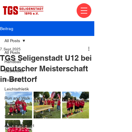
Beitrag
All Posts
7. Sept. 2025
All Posts
TGS Seligenstadt U12 bei
Handball
Deutscher Meisterschaft
Basketball
in Brettorf
Faustball
Leichtathletik
Run and Walk
Gymnastik
Seniorensport
Ausgleichssport