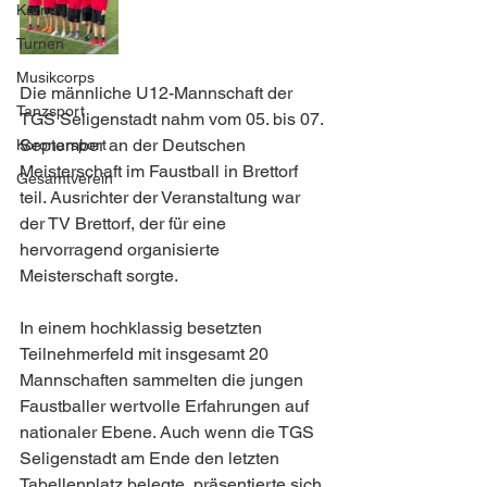
Karneval
Turnen
Musikcorps
Die männliche U12-Mannschaft der 
Tanzsport
TGS Seligenstadt nahm vom 05. bis 07. 
September an der Deutschen 
Koronarsport
Meisterschaft im Faustball in Brettorf 
Gesamtverein
teil. Ausrichter der Veranstaltung war 
der TV Brettorf, der für eine 
hervorragend organisierte 
Meisterschaft sorgte.
In einem hochklassig besetzten 
Teilnehmerfeld mit insgesamt 20 
Mannschaften sammelten die jungen 
Faustballer wertvolle Erfahrungen auf 
nationaler Ebene. Auch wenn die TGS 
Seligenstadt am Ende den letzten 
Tabellenplatz belegte, präsentierte sich 