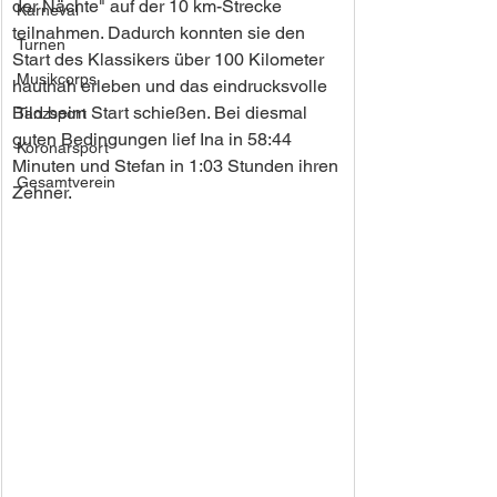
der Nächte" auf der 10 km-Strecke 
Karneval
teilnahmen. Dadurch konnten sie den 
Turnen
Start des Klassikers über 100 Kilometer 
Musikcorps
hautnah erleben und das eindrucksvolle 
Bild beim Start schießen. Bei diesmal 
Tanzsport
guten Bedingungen lief Ina in 58:44 
Koronarsport
Minuten und Stefan in 1:03 Stunden ihren 
Gesamtverein
Zehner.