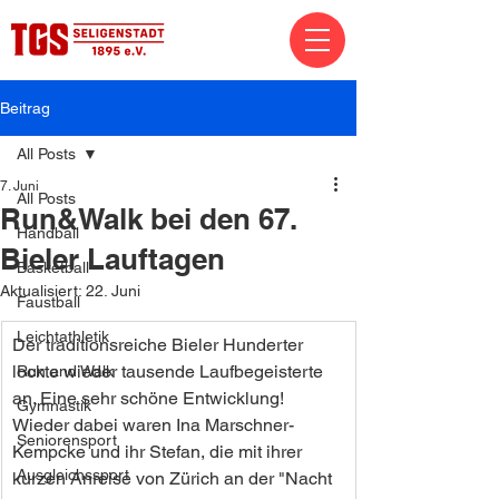
Beitrag
All Posts
7. Juni
All Posts
Run&Walk bei den 67.
Handball
Bieler Lauftagen
Basketball
Aktualisiert:
22. Juni
Faustball
Leichtathletik
Der traditionsreiche Bieler Hunderter 
lockte wieder tausende Laufbegeisterte 
Run and Walk
an. Eine sehr schöne Entwicklung! 
Gymnastik
Wieder dabei waren Ina Marschner-
Seniorensport
Kempcke und ihr Stefan, die mit ihrer 
Ausgleichssport
kurzen Anreise von Zürich an der "Nacht 